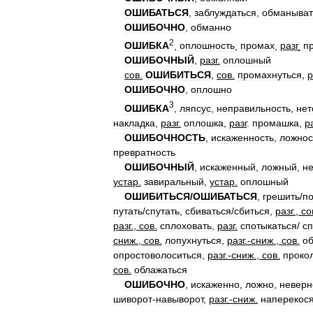
ОШИБАТЬСЯ
,
заблуждаться
,
обманыват
ОШИБОЧНО
,
обманно
2
ОШИБКА
,
оплошность
,
промах
,
разг
.
п
ОШИБОЧНЫЙ
,
разг
.
оплошный
сов
.
ОШИБИТЬСЯ
,
сов
.
промахнуться
,
р
ОШИБОЧНО
,
оплошно
3
ОШИБКА
,
ляпсус
,
неправильность
,
нет
накладка
,
разг
.
оплошка
,
разг
.
промашка
,
р
ОШИБОЧНОСТЬ
,
искаженность
,
ложнос
превратность
ОШИБОЧНЫЙ
,
искаженный
,
ложный
,
н
устар
.
завиральный
,
устар
.
оплошный
ОШИБИТЬСЯ
/
ОШИБАТЬСЯ
,
грешить
/
п
путать
/
спутать
,
сбиваться
/
сбиться
,
разг
.,
со
разг
.,
сов
.
сплоховать
,
разг
.
спотыкаться
/
сп
сниж
.,
сов
.
лопухнуться
,
разг
.-
сниж
.,
сов
.
о
опростоволоситься
,
разг
.-
сниж
.,
сов
.
проко
сов
.
облажаться
ОШИБОЧНО
,
искаженно
,
ложно
,
неверн
шиворот
-
навыворот
,
разг
.-
сниж
.
наперекос