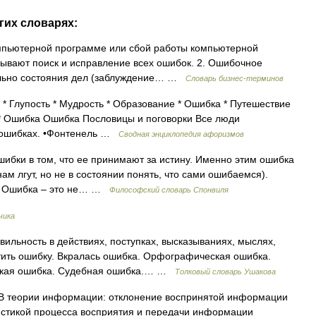
гих словарях:
омпьютерной программе или сбой работы компьютерной
ывают поиск и исправление всех ошибок. 2. Ошибочное
ельно состояния дел (заблуждение… …
Словарь бизнес-терминов
* Глупость * Мудрость * Образование * Ошибка * Путешествие
 * Ошибка Ошибка Пословицы и поговорки Все люди
в ошибках. •Фонтенель …
Сводная энциклопедия афоризмов
бки в том, что ее принимают за истину. Именно этим ошибка
ам лгут, но не в состоянии понять, что сами ошибаемся).
й. Ошибка – это не… …
Философский словарь Спонвиля
чика
льность в действиях, поступках, высказываниях, мыслях,
тить ошибку. Вкралась ошибка. Орфографическая ошибка.
еская ошибка. Судебная ошибка.… …
Толковый словарь Ушакова
] 1. В теории информации: отклонение воспринятой информации
ристикой процесса восприятия и передачи информации