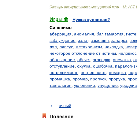
Словарь
-
тезаурус
синонимов
русской
речи
. -
М:
.
АСТ
-
Игры ⚽
Нужна курсовая?
Синонимы
:
аберрация
,
аномалия
,
баг
,
гамартия
,
гист
заблуждение
,
залет
,
замешня
,
запарка
,
зев
ляп
,
ляпсус
,
метахронизм
,
накладка
,
невер
некоторое отклонение от истины
,
неловкос
обольщение
,
обсчет
,
оговорка
,
опечатка
,
о
отступление
,
охулка
,
ошибочка
,
паралогиз
погрешимость
,
погрешность
,
помарка
,
пор
промашка
,
промер
,
пропуск
,
проруха
,
про
тавтология
,
уклонение
,
упущение
,
уродлив
очный
Полезное