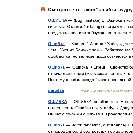
Смотреть что такое "ошибка" в дру
ОШИБКА
— (bug, mistake) 1. Ошибка в к
системы. Отладкой (debug) программы наз
представление или заблуждение относит
Ошибка
— Знание * Истина * Заблуждение 
* Ум * Учение Близкие темы: Заблуждение
ошибаются, но великие люди сознаются 
Ошибка
— Ошибка ♦ Erreur Свойство оши
отличается от лжи (мы можем понять, что н
Поэтому ошибка всегда бывает невольно
ошибка
— …
Справочник технического перевод
ОШИБКА
— ОШИБКА, ошибки, жен. Неправи
погрешность. Ошибка в чем нибудь. Допус
Пишет с грубыми ошибками. Хронологич
Ошибка
— [error, deviation, disturbance
от переданной. В соответствии с характе