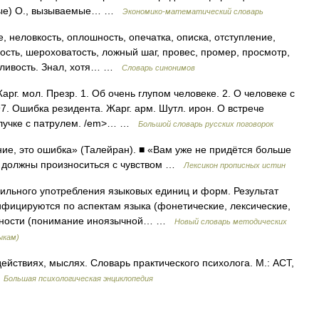
рные) О., вызываемые… …
Экономико-математический словарь
, неловкость, оплошность, опечатка, описка, отступление,
сть, шероховатость, ложный шаг, провес, промер, просмотр,
одливость. Знал, хотя… …
Словарь синонимов
рг. мол. Презр. 1. Об очень глупом человеке. 2. О человеке с
. Ошибка резидента. Жарг. арм. Шутл. ирон. О встрече
тлучке с патрулем. /em>… …
Большой словарь русских поговорок
ие, это ошибка» (Талейран). ■ «Вам уже не придётся больше
ы должны произноситься с чувством …
Лексикон прописных истин
льного употребления языковых единиц и форм. Результат
ифицируются по аспектам языка (фонетические, лексические,
льности (понимание иноязычной… …
Новый словарь методических
ыкам)
ействиях, мыслях. Словарь практического психолога. М.: АСТ,
…
Большая психологическая энциклопедия