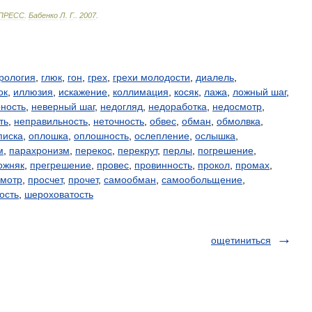
ПРЕСС
.
Бабенко
Л
.
Г
.
.
2007
.
ерология
,
глюк
,
гон
,
грех
,
грехи молодости
,
диалель
,
ок
,
иллюзия
,
искажение
,
коллимация
,
косяк
,
лажа
,
ложный шаг
,
ность
,
неверный шаг
,
недогляд
,
недоработка
,
недосмотр
,
ть
,
неправильность
,
неточность
,
обвес
,
обман
,
обмолвка
,
писка
,
оплошка
,
оплошность
,
ослепление
,
ослышка
,
м
,
парахронизм
,
перекос
,
перекрут
,
перлы
,
погрешение
,
ожняк
,
прегрешение
,
провес
,
провинность
,
прокол
,
промах
,
смотр
,
просчет
,
прочет
,
самообман
,
самообольщение
,
ость
,
шероховатость
ощетиниться