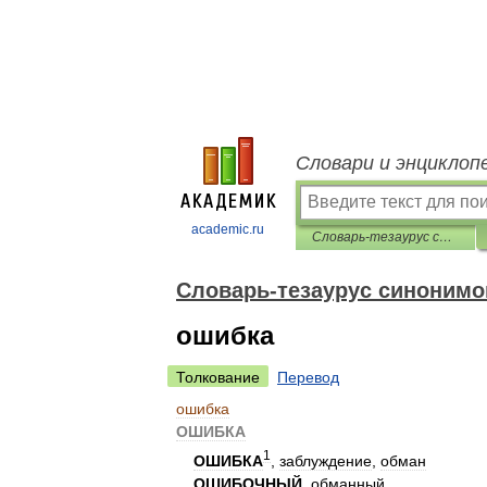
Словари и энциклоп
academic.ru
Словарь-тезаурус синонимов русской речи
Словарь-тезаурус синонимо
ошибка
Толкование
Перевод
ошибка
ОШИБКА
1
ОШИБКА
,
заблуждение
,
обман
ОШИБОЧНЫЙ
,
обманный