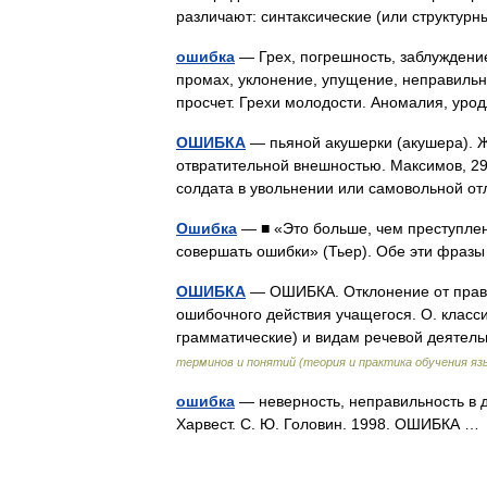
различают: синтаксические (или структу
ошибка
— Грех, погрешность, заблуждение
промах, уклонение, упущение, неправильно
просчет. Грехи молодости. Аномалия, ур
ОШИБКА
— пьяной акушерки (акушера). Жа
отвратительной внешностью. Максимов, 297
солдата в увольнении или самовольной о
Ошибка
— ■ «Это больше, чем преступлен
совершать ошибки» (Тьер). Обе эти фраз
ОШИБКА
— ОШИБКА. Отклонение от прави
ошибочного действия учащегося. О. класс
грамматические) и видам речевой деяте
терминов и понятий (теория и практика обучения яз
ошибка
— неверность, неправильность в д
Харвест. С. Ю. Головин. 1998. ОШИБКА 