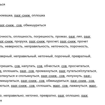
ься
ромашка
,
разг
.-
сниж
.
оплошка
азг
.-
сниж
.,
сов
.
обмишуриться
очность
,
оплошность
,
погрешность
,
промах
,
разг
.
ляп
,
разг
.
азг
.-
сниж
.
проруха
,
разг
.-
сниж
.
просчет
,
разг
.-
сниж
.
прочет
ть
,
неверность
,
неправильность
,
неточность
,
порочность
,
еверный
,
неправильный
,
неточный
,
порочный
,
превратный
,
огрешить
,
сов
.
напутать
,
сов
.
обчесться
,
сов
.
просчитаться
,
в
.
оплошать
,
разг
.,
сов
.
промахнуться
,
разг
.
путаться
/
спутаться
,
откнуться
и
спотыкнуться
,
разг
.-
сниж
.,
сов
.
лопухнуть
,
разг
.-
бмишулиться
,
разг
.-
сниж
.,
сов
.
обмишуриться
,
разг
.-
сниж
.,
сов
.
лоться
,
разг
.-
сниж
.,
сов
.
сплошать
,
жарг
.,
сов
.
лажануться
,
жарг
.,
о
,
неправильно
,
неточно
,
превратно
,
разг
.
оплошно
,
разг
.
як